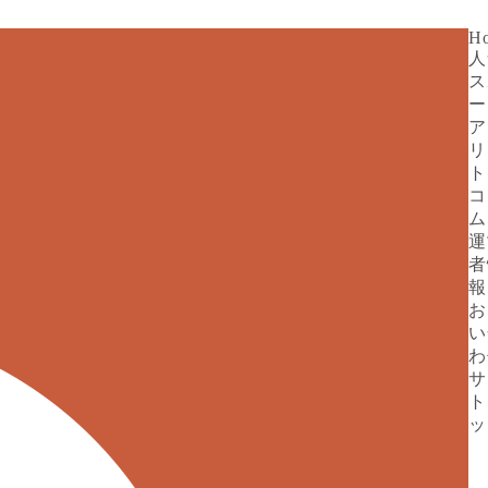
H
人
ス
ー
ア
リ
ト
コ
ム
運
者
報
お
い
わ
サ
ト
ッ