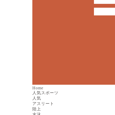
Home
人気スポーツ
人気
アスリート
陸上
水泳