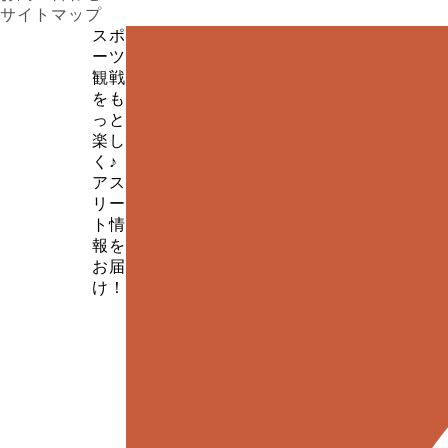
サイトマップ
スポ
ーツ
観戦
をも
っと
楽し
く♪
アス
リー
ト情
報を
お届
け！