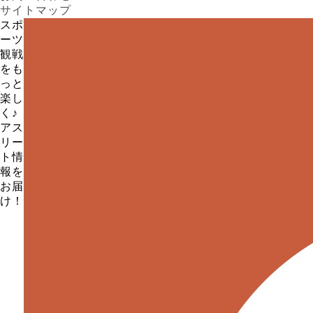
サイトマップ
スポ
ーツ
観戦
をも
っと
楽し
く♪
アス
リー
ト情
報を
お届
け！