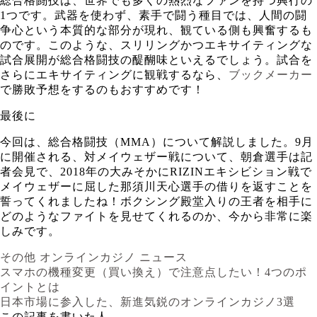
総合格闘技は、世界でも多くの熱烈なファンを持つ興行の
1つです。武器を使わず、素手で闘う種目では、人間の闘
争心という本質的な部分が現れ、観ている側も興奮するも
のです。このような、スリリングかつエキサイティングな
試合展開が総合格闘技の醍醐味といえるでしょう。試合を
さらにエキサイティングに観戦するなら、
ブックメーカー
で勝敗予想をするのもおすすめです！
最後に
今回は、総合格闘技（MMA）について解説しました。9月
に開催される、対メイウェザー戦について、朝倉選手は記
者会見で、2018年の大みそかにRIZINエキシビション戦で
メイウェザーに屈した那須川天心選手の借りを返すことを
誓ってくれましたね！ボクシング殿堂入りの王者を相手に
どのようなファイトを見せてくれるのか、今から非常に楽
しみです。
その他
オンラインカジノ
ニュース
スマホの機種変更（買い換え）で注意点したい！4つのポ
イントとは
日本市場に参入した、新進気鋭のオンラインカジノ3選
この記事を書いた人