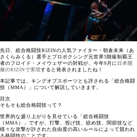
先日、総合格闘技RIZINの人気ファイター・朝倉未来（あ
さくらみくる）選手とプロボクシング元世界5階級制覇王
者のフロイド・メイウェザーの対戦が、今年9月に
日本開
催のRIZINで実現
すると発表されましたね！
本記事では、キングオブスポーツとも評される「総合格闘
技（MMA）」について解説していきます。
目次
そもそも総合格闘技って？
世界的な盛り上がりを見せている「総合格闘技
（MMA）」ですが、打撃、投げ技、絞め技、関節技など
様々な攻撃が許された自由度の高いルールによって競われ
る格闘技のことです。