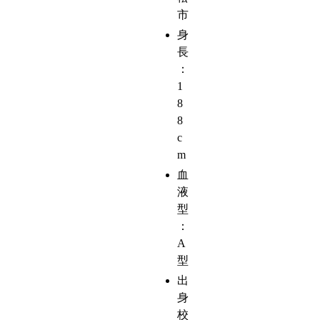
市
身
長
：
1
8
8
c
m
血
液
型
：
A
型
出
身
校