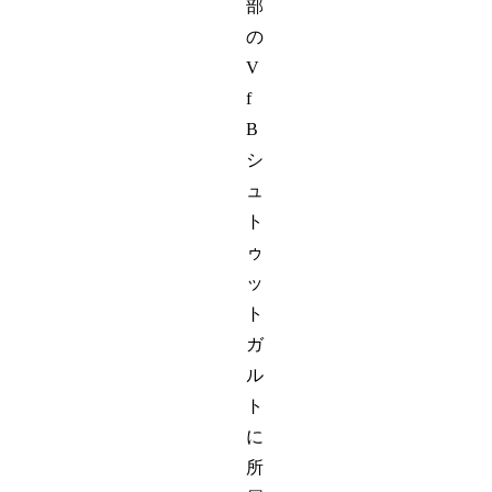
部
の
V
f
B
シ
ュ
ト
ゥ
ッ
ト
ガ
ル
ト
に
所