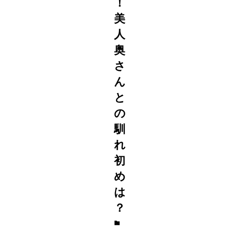
！
美
人
奥
さ
ん
と
の
馴
れ
初
め
は
？