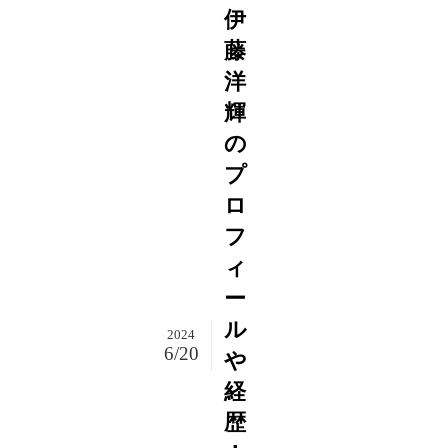
伊
藤
洋
輝
の
プ
ロ
フ
ィ
ー
ル
2024
6/20
や
経
歴