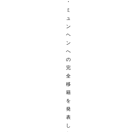
・
ミ
ュ
ン
ヘ
ン
へ
の
完
全
移
籍
を
発
表
し