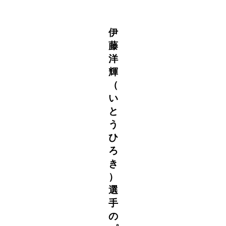
伊
藤
洋
輝
（
い
と
う
ひ
ろ
き
）
選
手
の