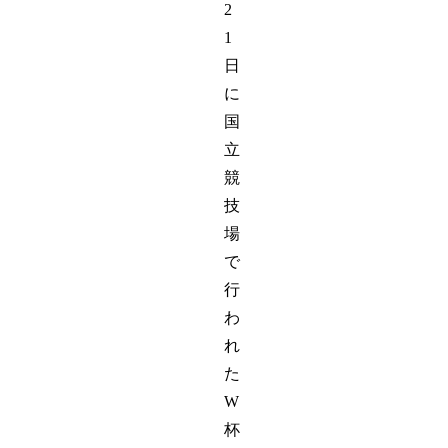
2
1
日
に
国
立
競
技
場
で
行
わ
れ
た
W
杯