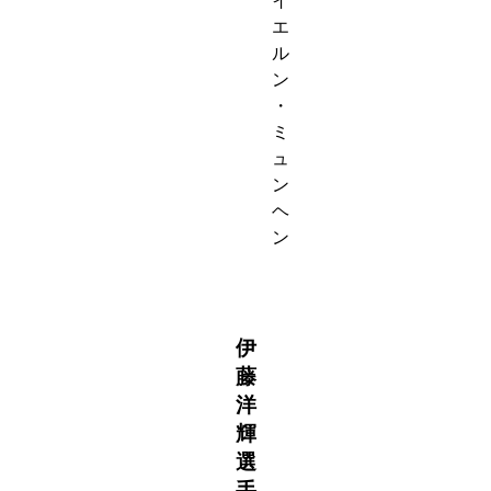
イ
エ
ル
ン
・
ミ
ュ
ン
ヘ
ン
伊
藤
洋
輝
選
手