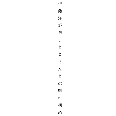
伊
藤
洋
輝
選
手
と
奥
さ
ん
と
の
馴
れ
初
め