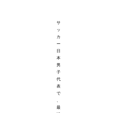
サ
ッ
カ
ー
日
本
男
子
代
表
で
、
最