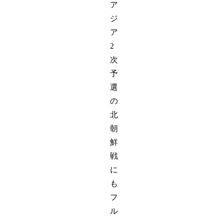
ア
ジ
ア
2
次
予
選
の
北
朝
鮮
戦
に
も
フ
ル