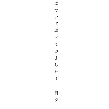
に
つ
い
て
調
べ
て
み
ま
し
た
！
目
次