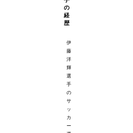
の
経
歴
伊
藤
洋
輝
選
手
の
サ
ッ
カ
ー