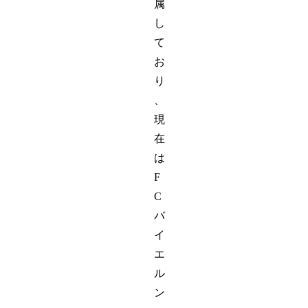
属
し
て
お
り
、
現
在
は
F
C
バ
イ
エ
ル
ン