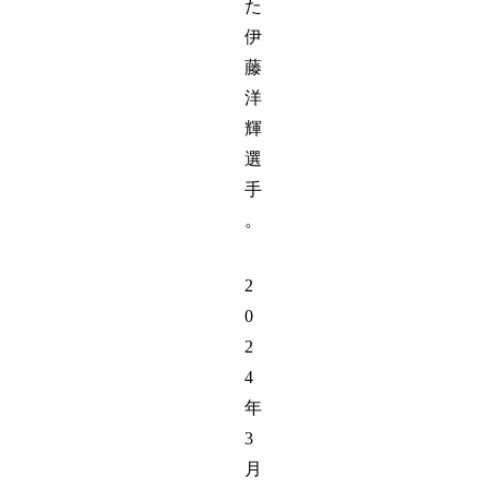
た
伊
藤
洋
輝
選
手
。
2
0
2
4
年
3
月