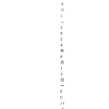
イ
ツ
）
→
2
0
2
4
年
6
月
1
3
日
〜
F
C
バ