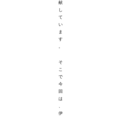
献
し
て
い
ま
す
。
そ
こ
で
今
回
は
、
伊