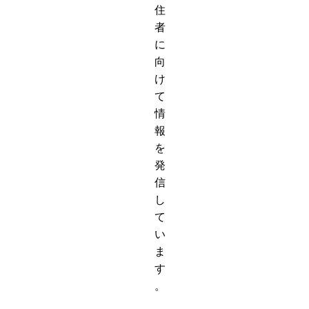
住
者
に
向
け
て
情
報
を
発
信
し
て
い
ま
す
。