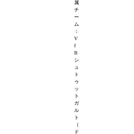
属
チ
ー
ム
：
V
f
B
シ
ュ
ト
ゥ
ッ
ト
ガ
ル
ト
（
ド