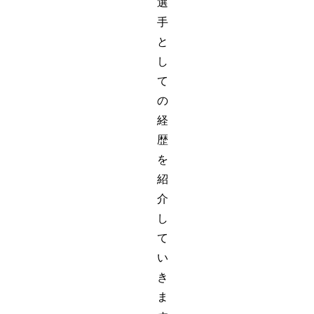
選
手
と
し
て
の
経
歴
を
紹
介
し
て
い
き
ま