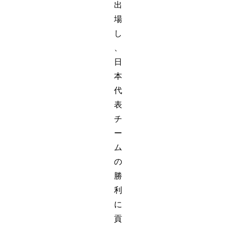
出
場
し
、
日
本
代
表
チ
ー
ム
の
勝
利
に
貢