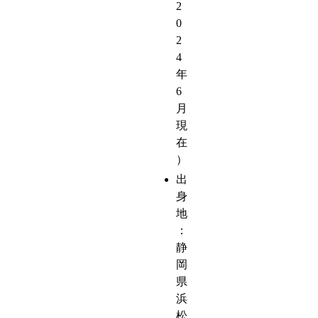
2
0
2
4
年
6
月
現
在
）
出
身
地
：
静
岡
県
浜
松