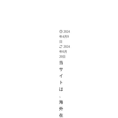
ア
ス
リ
ー
ト
サ
ッ
カ
ー
2024
年4月9
日
2024
年6月
20日
当
サ
イ
ト
は
、
海
外
在