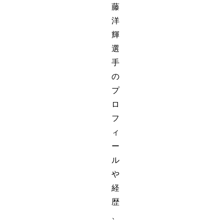
藤
洋
輝
選
手
の
プ
ロ
フ
ィ
ー
ル
や
経
歴
、