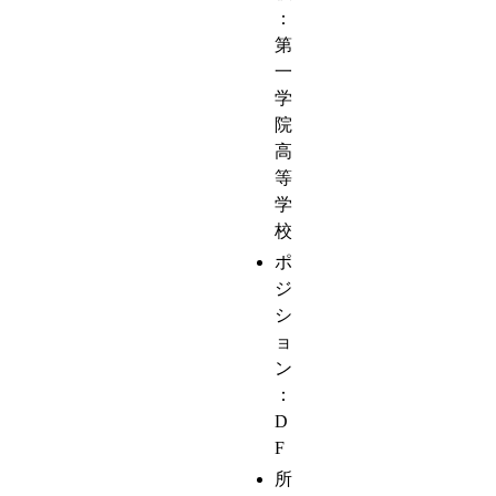
：
第
一
学
院
高
等
学
校
ポ
ジ
シ
ョ
ン
：
D
F
所