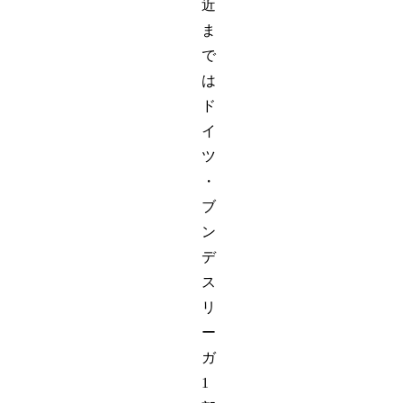
近
ま
で
は
ド
イ
ツ
・
ブ
ン
デ
ス
リ
ー
ガ
1