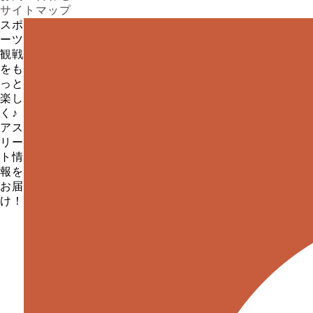
サイトマップ
スポ
ーツ
観戦
をも
っと
楽し
く♪
アス
リー
ト情
報を
お届
け！