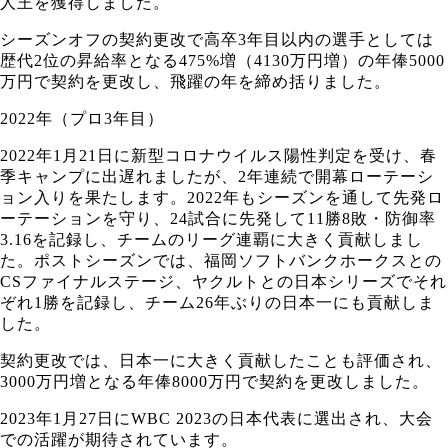
人王を獲得しました。
シーズンオフの契約更改で高卒3年目以内の選手としては
歴代2位の昇給率となる475%増（4130万円増）の年俸5000
万円で契約を更改し、飛躍の年を締め括りました。
2022年（プロ3年目）
2022年1月21日に新型コロナウイルス陽性判定を受け、春
季キャンプに出遅れましたが、2年連続で開幕ローテーシ
ョン入りを果たします。2022年もシーズンを通して先発ロ
ーテーションを守り、24試合に先発して11勝8敗・防御率
3.16を記録し、チームのリーグ連覇に大きく貢献しまし
た。ポストシーズンでは、福岡ソフトバンクホークスとの
CSファイナルステージ、ヤクルトとの日本シリーズでそれ
ぞれ1勝を記録し、チーム26年ぶりの日本一にも貢献しま
した。
契約更改では、日本一に大きく貢献したことも評価され、
3000万円増となる年俸8000万円で契約を更改しました。
2023年1月27日にWBC 2023の日本代表に選出され、大会
での活躍が期待されています。