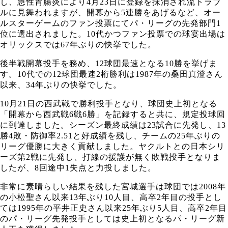
し、急性胃腸炎により4月23日に登録を抹消され流トラブ
ルに見舞われますが、開幕から5連勝をあげるなど、オー
ルスターゲームのファン投票にてパ・リーグの先発部門1
位に選出されました。10代かつファン投票での球宴出場は
オリックスでは67年ぶりの快挙でした。
後半戦開幕投手を務め、12球団最速となる10勝を挙げま
す。10代での12球団最速2桁勝利は1987年の桑田真澄さん
以来、34年ぶりの快挙でした。
10月21日の西武戦で勝利投手となり、球団史上初となる
「開幕から西武戦6戦6勝」を記録すると共に、規定投球回
に到達しました。シーズン最終成績は23試合に先発し、13
勝4敗・防御率2.51と好成績を残し、チームの25年ぶりの
リーグ優勝に大きく貢献しました。ヤクルトとの日本シリ
ーズ第2戦に先発し、打線の援護が無く敗戦投手となりま
したが、8回途中1失点と力投しました。
非常に素晴らしい結果を残した宮城選手は球団では2008年
の小松聖さん以来13年ぶり10人目、高卒2年目の投手とし
ては1995年の平井正史さん以来25年ぶり5人目、高卒2年目
のパ・リーグ先発投手としては史上初となるパ・リーグ新