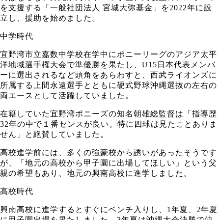
を支援する「一般社団法人 宮城大弥基金」を2022年に設
立し、援助を始めました。
中学時代
宜野湾市立嘉数中学校在学中にポニーリーグのアジア太平
洋地域選手権大会で準優勝を果たし、U15日本代表メンバ
ーに選出されるなど頭角をあらわすと、西武ライオンズに
所属する上間永遠選手とともに硬式野球沖縄選抜の左右の
両エースとして活躍していました。
在籍していた宜野湾ポニーズの知名朝雄総監督は「指導歴
32年の中で１番センスが良い。特に四球は見たことありま
せん」と絶賛していました。
高校進学前には、多くの強豪校から誘いがあったそうです
が、「地元の高校から甲子園に出場してほしい」という父
親の希望もあり、地元の興南高校に進学しました。
高校時代
興南高校に進学するとすぐにベンチ入りし、1年夏、2年夏
に甲子園出場を果たしました。3年夏は沖縄大会決勝で沖