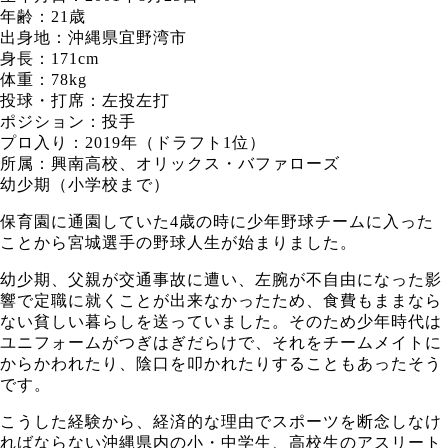
年齢：21歳
出身地：沖縄県宜野湾市
身長：171cm
体重：78kg
投球・打席：左投左打
ポジション：投手
プロ入り：2019年（ドラフト1位）
所属：興南高校、オリックス・バファローズ
幼少期（小学校まで）
保育園に通園していた4歳の時に少年野球チームに入った
ことから宮城選手の野球人生が始まりました。
幼少期、父親が交通事故に遭い、左腕が不自由になった影
響で定職に就くことが出来なかったため、食費もままなら
ない貧しい暮らしを送っていました。そのため少年時代は
ユニフォームがつぎはぎだらけで、それをチームメイトに
からかわれたり、陰口を叩かれたりすることもあったそう
です。
こうした経験から、経済的な理由でスポーツを断念しなけ
ればならない沖縄県内の小・中学生、高校生のアスリート