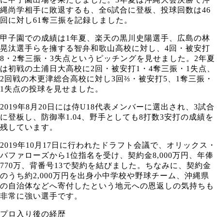
縄尚学相手に敗退するも、全6試合に登板、投球回数は46
回に対し61奪三振を記録しました。
甲子園での成績は1年夏、楽天の黒川史陽選手、広島の林
晃汰選手らを擁する智弁和歌山高校に対し、4回・被安打
8・2奪三振・3失点というピッチングを見せました。2年夏
は初戦の土浦日大高校に2回・被安打1・4奪三振・1失点、
2回戦の木更津総合高校に対し3回⅔・被安打5、1奪三振・
1失点の投球を見せました。
2019年8月20日には侍U18代表メンバーに選出され、3試合
に登板し、防御率1.04、野手としても8打数3安打の成績を
残しています。
2019年10月17日に行われたドラフト会議で、オリックス・
バファローズから1位指名を受け、契約金8,000万円、年俸
770万、背番号13で契約を結びました。ちなみに、契約金
のうち約2,000万円を出身小中学校や野球チーム、沖縄県
の自治体などへ寄付したという地元への恩返しの気持ちも
非常に強い選手です。
プロ入り後の経歴