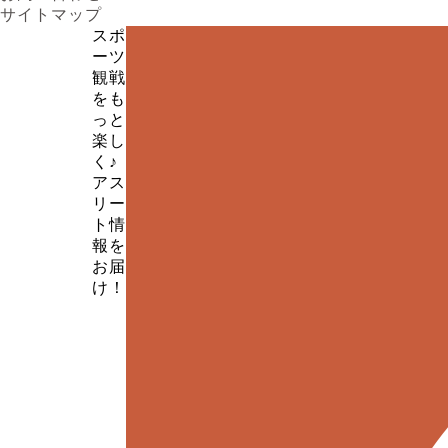
サイトマップ
スポ
ーツ
観戦
をも
っと
楽し
く♪
アス
リー
ト情
報を
お届
け！