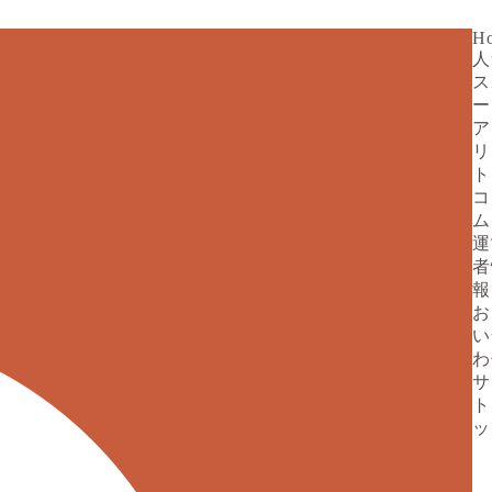
H
人
ス
ー
ア
リ
ト
コ
ム
運
者
報
お
い
わ
サ
ト
ッ