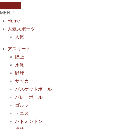
MENU
Home
人気スポーツ
人気
アスリート
陸上
水泳
野球
サッカー
バスケットボール
バレーボール
ゴルフ
テニス
バドミントン