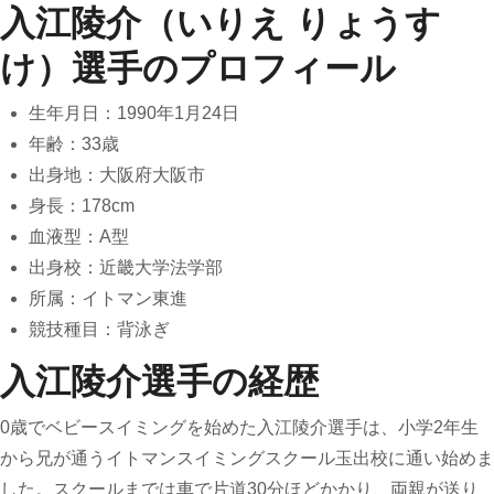
入江陵介（いりえ りょうす
け）選手のプロフィール
生年月日：1990年1月24日
年齢：33歳
出身地：大阪府大阪市
身長：178cm
血液型：A型
出身校：近畿大学法学部
所属：イトマン東進
競技種目：背泳ぎ
入江陵介選手の経歴
0歳でベビースイミングを始めた入江陵介選手は、小学2年生
から兄が通うイトマンスイミングスクール玉出校に通い始めま
した。スクールまでは車で片道30分ほどかかり、両親が送り