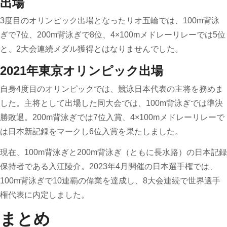
出場
3度目のオリンピック出場となったリオ五輪では、100m背泳
ぎで7位、200m背泳ぎで8位、4×100mメドレーリレーでは5位
と、2大会連続メダル獲得とはなりませんでした。
2021年東京オリンピック出場
自身4度目のオリンピックでは、競泳日本代表の主将を務めま
した。主将として出場した同大会では、100m背泳ぎでは準決
勝敗退。200m背泳ぎでは7位入賞、4×100mメドレーリレーで
は日本新記録をマークし6位入賞を果たしました。
現在、100m背泳ぎと200m背泳ぎ（ともに長水路）の日本記録
保持者である入江陵介。2023年4月開催の日本選手権では、
100m背泳ぎで10連覇の偉業を達成し、8大会連続で世界選手
権代表に内定しました。
まとめ