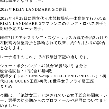
戦は黒星となりました。
2023年RIZIN LANDMARK 5に参戦
2023年4月29日に国立代々木競技場第一体育館で行われる
RIZIN LANDMARK 5でフランスのクレア・ロペス選手と
対戦予定のレーナ選手。
昨年7月のアナスタシア・スヴェッキスカ戦で全治2カ月の
左眼窩内側壁骨折と診断されて以来、約9カ月ぶりの試合
となります。
レーナ選手のこれまでの戦績は下記の通りです。
シュートボクシング：42試合36勝5敗1引き分け
総合格闘技：17試合13勝4敗
獲得タイトル：Girls S-cup（2009~10/2012/2014~17）/ 初
代RISE QUEEN王座/初代SB世界女子フライ級王座
まとめ
今回は、「絶対女王」と評されている女子総合格闘家・レ
ーナ選手の幼少期からのプロフィールや経歴についてまと
めました。