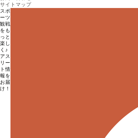
サイトマップ
スポ
ーツ
観戦
をも
っと
楽し
く♪
アス
リー
ト情
報を
お届
け！