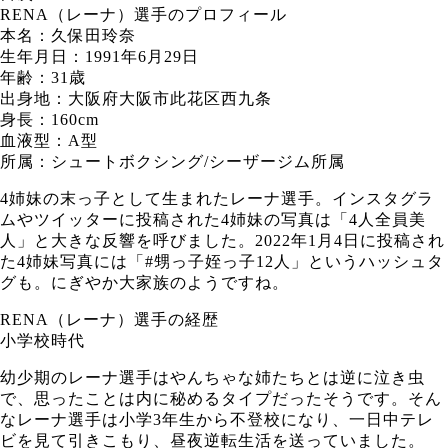
RENA（レーナ）選手のプロフィール
本名：久保田玲奈
生年月日：1991年6月29日
年齢：31歳
出身地：大阪府大阪市此花区西九条
身長：160cm
血液型：A型
所属：シュートボクシング/シーザージム所属
4姉妹の末っ子として生まれたレーナ選手。インスタグラ
ムやツイッターに投稿された4姉妹の写真は「4人全員美
人」と大きな反響を呼びました。2022年1月4日に投稿され
た4姉妹写真には「#甥っ子姪っ子12人」というハッシュタ
グも。にぎやか大家族のようですね。
RENA（レーナ）選手の経歴
小学校時代
幼少期のレーナ選手はやんちゃな姉たちとは逆に泣き虫
で、思ったことは内に秘めるタイプだったそうです。そん
なレーナ選手は小学3年生から不登校になり、一日中テレ
ビを見て引きこもり、昼夜逆転生活を送っていました。