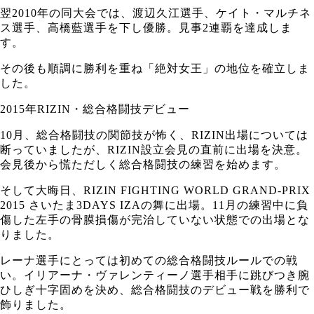
翌2010年の同大会では、渡辺久江選手、ケイト・マルチネ
ス選手、高橋藍選手を下し優勝。見事2連覇を達成しま
す。
その後も順調に勝利を重ね「絶対女王」の地位を確立しま
した。
2015年RIZIN・総合格闘技デビュー
10月、総合格闘技の関節技が怖く、RIZIN出場については
断っていましたが、RIZIN設立会見の直前に出場を決意。
会見後から慌ただしく総合格闘技の練習を始めます。
そして大晦日、RIZIN FIGHTING WORLD GRAND-PRIX
2015 さいたま3DAYS IZAの舞に出場。11月の練習中に負
傷した左手の骨膜損傷が完治していない状態での出場とな
りました。
レーナ選手にとっては初めての総合格闘技ルールでの戦
い。イリアーナ・ヴァレンティーノ選手相手に跳びつき腕
ひしぎ十字固めを決め、総合格闘技のデビュー戦を勝利で
飾りました。