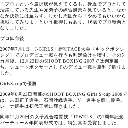
「プロ」という選択肢が見えてくるも、身近でプロとして
活躍している先生や兄弟子の練習風景を見ていると、なか
なか決断には至らず。しかし周囲から「やめてもいいから
挑戦してみなよ」という後押しもあり、16歳でプロ転向と
なりました。
プロ転向後
2007年7月1日、J-GIRLS・新宿FACE大会（キックボクシ
ング）でプロデビュー戦を行うも判定負けを喫す。その5
カ月後、12月23日のSHOOT BOXING 2007では判定勝
ち。シュートボクサーとしてのデビュー戦を勝利で飾りま
した。
GirlsS-cupで優勝
2009年8月23日開催のSHOOT BOXING Girls S-cup 2009で
は、吉田正子選手、石岡沙織選手、V一選手を倒し優勝。
レーナ選手は初代王者に輝きました。
同年12月20日の女子総合格闘技「JEWELS」の1周年記念
パーティー＆年間表彰式では、特別賞を受賞しました。