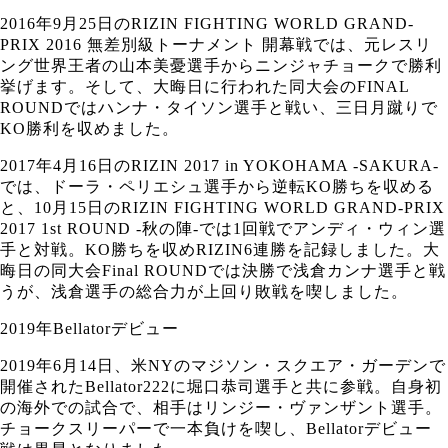
2016年9月25日のRIZIN FIGHTING WORLD GRAND-
PRIX 2016 無差別級トーナメント 開幕戦では、元レスリ
ング世界王者の山本美憂選手からニンジャチョークで勝利
挙げます。そして、大晦日に行われた同大会のFINAL
ROUNDではハンナ・タイソン選手と戦い、三日月蹴りで
KO勝利を収めました。
2017年4月16日のRIZIN 2017 in YOKOHAMA -SAKURA-
では、ドーラ・ペリエシュ選手から逆転KO勝ちを収める
と、10月15日のRIZIN FIGHTING WORLD GRAND-PRIX
2017 1st ROUND -秋の陣-では1回戦でアンディ・ウィン選
手と対戦。KO勝ちを収めRIZIN6連勝を記録しました。大
晦日の同大会Final ROUNDでは決勝で浅倉カンナ選手と戦
うが、浅倉選手の総合力が上回り敗戦を喫しました。
2019年Bellatorデビュー
2019年6月14日、米NYのマジソン・スクエア・ガーデンで
開催されたBellator222に堀口恭司選手と共に参戦。自身初
の海外での試合で、相手はリンジー・ヴァンザント選手。
チョークスリーパーで一本負けを喫し、Bellatorデビュー