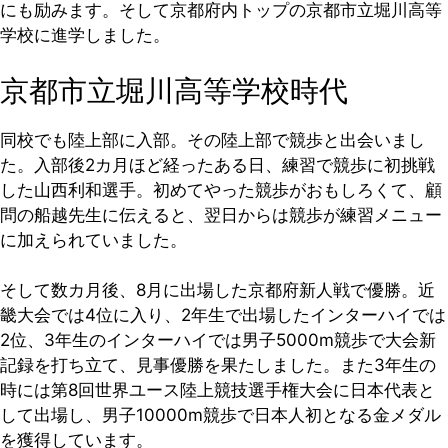
にも励みます。そして京都府内トップの京都市立堀川高等
学校に進学しました。
京都市立堀川高等学校時代
同校でも陸上部に入部。その陸上部で競歩と出会いまし
た。入部後2カ月ほど経ったある日、練習で競歩に初挑戦
した山西利和選手。初めてやった競歩がおもしろくて、顧
問の船越先生に伝えると、翌日からは競歩が練習メニュー
に加えられていました。
そして数カ月後、8月に出場した京都府新人戦で優勝。近
畿大会では4位に入り、2年生で出場したインターハイでは
2位、3年生のインターハイでは男子5000m競歩で大会新
記録を打ち立て、見事優勝を果たしました。また3年生の
時には第8回世界ユース陸上競技選手権大会に日本代表と
して出場し、男子10000m競歩で日本人初となる金メダル
を獲得しています。