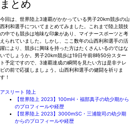
まとめ
今回は、世界陸上3連覇がかかっている男子20km競歩の山
西利和選手についてまとめてみました。これまで陸上競技
の中でも競歩は地味な印象があり、マイナースポーツと考
えられていました。しかし、ここ数年の山西利和選手の活
躍により、競歩に興味を持った方はたくさんいるのではな
いでしょうか。男子20km競歩は19日午前8時50分スター
ト予定ですので、3連覇達成の瞬間を見たい方は是非テレ
ビの前で応援しましょう。山西利和選手の健闘を祈りま
す！
アスリート
陸上
【世界陸上 2023】100mH・福部真子の幼少期から
のプロフィールや経歴
【世界陸上 2023】3000mSC・三浦龍司の幼少期
からのプロフィールや経歴